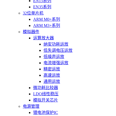
EN15系列
EN35系列
32位单片机
ARM M0+系列
ARM M3+系列
模拟器件
运算放大器
纳安功耗运放
低失调电压运放
低噪声运放
电流增强运放
精密运放
高速运放
通用运放
微功耗比较器
LDO线性稳压
模拟开关芯片
电源管理
锂电池保护IC