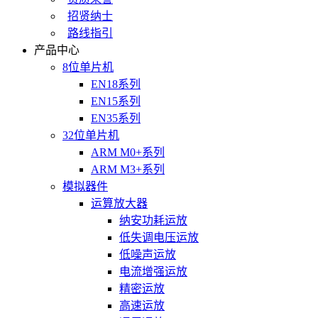
招贤纳士
路线指引
产品中心
8位单片机
EN18系列
EN15系列
EN35系列
32位单片机
ARM M0+系列
ARM M3+系列
模拟器件
运算放大器
纳安功耗运放
低失调电压运放
低噪声运放
电流增强运放
精密运放
高速运放