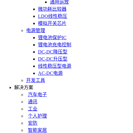
通用运放
微功耗比较器
LDO线性稳压
模拟开关芯片
电源管理
锂电池保护IC
锂电池充电控制
DC-DC降压型
DC-DC升压型
线性稳压型电源
AC-DC电源
开发工具
解决方案
汽车电子
通讯
工业
个人护理
安防
智能家居