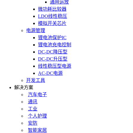
通用运放
微功耗比较器
LDO线性稳压
模拟开关芯片
电源管理
锂电池保护IC
锂电池充电控制
DC-DC降压型
DC-DC升压型
线性稳压型电源
AC-DC电源
开发工具
解决方案
汽车电子
通讯
工业
个人护理
安防
智能家居