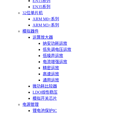
EN15系列
EN35系列
32位单片机
ARM M0+系列
ARM M3+系列
模拟器件
运算放大器
纳安功耗运放
低失调电压运放
低噪声运放
电流增强运放
精密运放
高速运放
通用运放
微功耗比较器
LDO线性稳压
模拟开关芯片
电源管理
锂电池保护IC