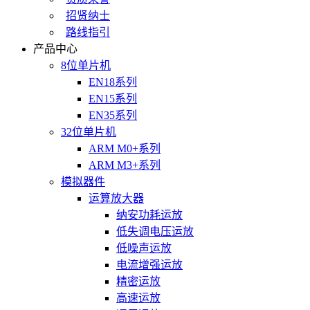
招贤纳士
路线指引
产品中心
8位单片机
EN18系列
EN15系列
EN35系列
32位单片机
ARM M0+系列
ARM M3+系列
模拟器件
运算放大器
纳安功耗运放
低失调电压运放
低噪声运放
电流增强运放
精密运放
高速运放