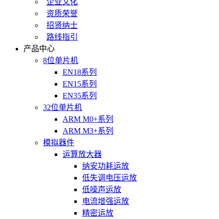
企业文化
资质荣誉
招贤纳士
路线指引
产品中心
8位单片机
EN18系列
EN15系列
EN35系列
32位单片机
ARM M0+系列
ARM M3+系列
模拟器件
运算放大器
纳安功耗运放
低失调电压运放
低噪声运放
电流增强运放
精密运放