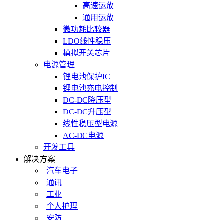
高速运放
通用运放
微功耗比较器
LDO线性稳压
模拟开关芯片
电源管理
锂电池保护IC
锂电池充电控制
DC-DC降压型
DC-DC升压型
线性稳压型电源
AC-DC电源
开发工具
解决方案
汽车电子
通讯
工业
个人护理
安防